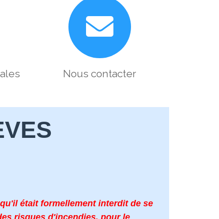
pales
Nous contacter
ÈVES
'il était formellement interdit de se
es risques d'incendies, pour le